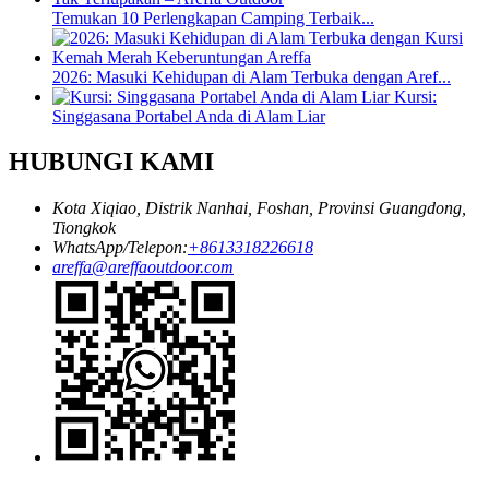
Temukan 10 Perlengkapan Camping Terbaik...
2026: Masuki Kehidupan di Alam Terbuka dengan Aref...
Kursi:
Singgasana Portabel Anda di Alam Liar
HUBUNGI KAMI
Kota Xiqiao, Distrik Nanhai, Foshan, Provinsi Guangdong,
Tiongkok
WhatsApp/Telepon:
+8613318226618
areffa@areffaoutdoor.com