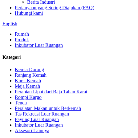
Berita Industri
Pertanyaan yang Sering Diajukan (FAQ)
Hubungi kami
English
Rumah
Produk
Inkubator Luar Ruangan
Kategori
Kereta Dorong
Ranjang Kemah
Kursi Kemah
Meja Kemah
Perapian Lipat dari Baja Tahan Karat
Rompi Kargo
Tenda
Peralatan Makan untuk Berkemah
Tas Rekreasi Luar Ruangan
Payung Luar Ruangan
Inkubator Luar Ruangan
Aksesori Lainnya